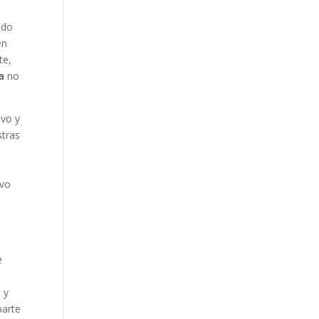
ado
en
te,
a
no
ivo y
stras
ivo
e
 y
parte