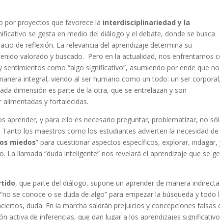
ajo por proyectos que favorece la
interdisciplinariedad y la
nificativo se gesta en medio del diálogo y el debate, donde se busca
cio de reflexión. La relevancia del aprendizaje determina su
ntenido valorado y buscado. Pero en la actualidad, nos enfrentamos 
 y sentimientos como “algo significativo”, asumiendo por ende que no
anera integral, viendo al ser humano como un todo: un ser corporal
cada dimensión es parte de la otra, que se entrelazan y son
 alimentadas y fortalecidas.
os aprender, y para ello es necesario preguntar, problematizar, no só
. Tanto los maestros como los estudiantes advierten la necesidad de
los miedos
” para cuestionar aspectos específicos, explorar, indagar,
o. La llamada “duda inteligente” nos revelará el aprendizaje que se g
rtido
, que parte del diálogo, supone un aprender de manera indirecta
 “no se conoce o se duda de algo” para empezar la búsqueda y todo 
 aciertos, duda. En la marcha saldrán prejuicios y concepciones falsas
n activa de inferencias, que dan lugar a los aprendizajes significativo