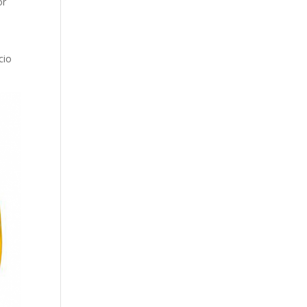
or
cio