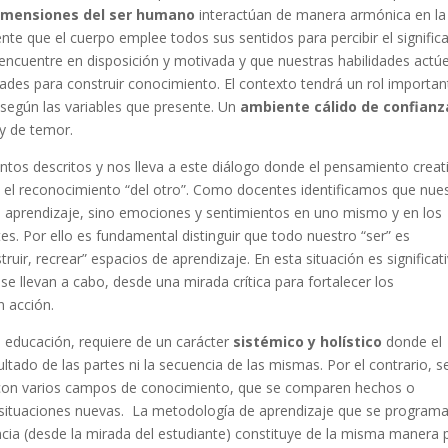
imensiones del ser humano
interactúan de manera armónica en la
nte que el cuerpo emplee todos sus sentidos para percibir el signific
e encuentre en disposición y motivada y que nuestras habilidades actú
des para construir conocimiento. El contexto tendrá un rol importan
 según las variables que presente. Un
ambiente cálido de confianz
 y de temor.
ntos descritos y nos lleva a este diálogo donde el pensamiento creat
e el reconocimiento “del otro”. Como docentes identificamos que nue
 aprendizaje, sino emociones y sentimientos en uno mismo y en los
s. Por ello es fundamental distinguir que todo nuestro “ser” es
uir, recrear” espacios de aprendizaje. En esta situación es significat
se llevan a cabo, desde una mirada crítica para fortalecer los
n acción.
la educación, requiere de un carácter
sistémico y holístico
donde el
ado de las partes ni la secuencia de las mismas. Por el contrario, s
 con varios campos de conocimiento, que se comparen hechos o
 situaciones nuevas. La metodología de aprendizaje que se programa
ncia (desde la mirada del estudiante) constituye de la misma manera 